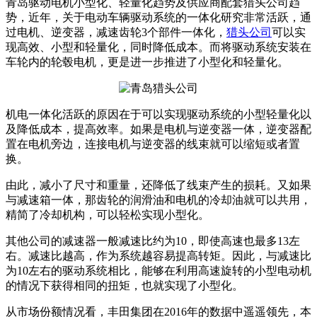
青岛驱动电机小型化、轻量化趋势及供应商配套猎头公司趋
势，近年，关于电动车辆驱动系统的一体化研究非常活跃，通
过电机、逆变器，减速齿轮3个部件一体化，
猎头公司
可以实
现高效、小型和轻量化，同时降低成本。而将驱动系统安装在
车轮内的轮毂电机，更是进一步推进了小型化和轻量化。
机电一体化活跃的原因在于可以实现驱动系统的小型轻量化以
及降低成本，提高效率。如果是电机与逆变器一体，逆变器配
置在电机旁边，连接电机与逆变器的线束就可以缩短或者置
换。
由此，减小了尺寸和重量，还降低了线束产生的损耗。又如果
与减速箱一体，那齿轮的润滑油和电机的冷却油就可以共用，
精简了冷却机构，可以轻松实现小型化。
其他公司的减速器一般减速比约为10，即使高速也最多13左
右。减速比越高，作为系统越容易提高转矩。因此，与减速比
为10左右的驱动系统相比，能够在利用高速旋转的小型电动机
的情况下获得相同的扭矩，也就实现了小型化。
从市场份额情况看，丰田集团在2016年的数据中遥遥领先，本