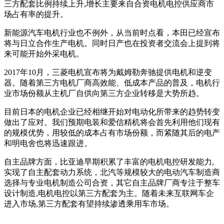
三方配套比例持续上升,增长主要来自合资电机电控供应商市
场占有率的提升。
新能源汽车电机行业也不例外，从当前时点看，本田已经宣布
将与日立合作生产电机。同时日产也在投资者交流会上提到将
来可能开始外采电机。
2017年10月，三菱电机宣布将为戴姆勒奔驰提供电机和逆变
器。随着第三方电机厂商高效能、低成本产品的普及，电机行
业市场份额从主机厂自供向第三方企业转移是大势所趋。
目前日本的电机企业已经相继开始对电动化所带来的趋势转变
做出了应对。我们预期电装和爱信精机将会首先利用他们现有
的规模优势，用较低的成本占有市场份额，而紧随其后的电产
和明电舍也将迅速跟进。
自主品牌方面，比亚迪早期积累了丰富的电机电控研发能力,
实现了自主配套动力系统，北汽等规模较大的电动汽车制造商
选择与专业电机制造公司合资，其它自主品牌厂商专注于整车
设计制造,电机电控以第三方配套为主。随着未来互联网车企
进入市场,第三方配套有望持续渗透乘用车市场。