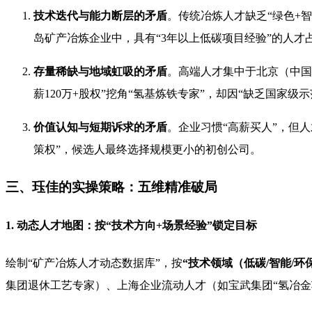
技术迭代与能力断层的矛盾
。传统冶炼人才缺乏“绿色+
岛矿产冶炼企业中，具有“3年以上低碳项目经验”的人才占
存量稀缺与地域虹吸的矛盾
。高端人才集中于北京（中国
薪120万+股权”挖角“氢基炼铁专家”，却因“缺乏国家级
价值认知与短期诉求的矛盾
。企业习惯“高薪买人”，但人
策权”，候选人最终选择规模更小的初创公司。
三、珏佳的实操策略：五维精准破局
1. 动态人才地图：按“技术方向+场景经验”锁定目标
绘制“矿产冶炼人才动态数据库”，按
“技术领域（低碳/智能/环
集团退休工艺专家）、上海企业流动人才（如宝武集团“氢冶金