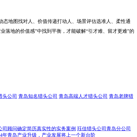
“动态地图找对人、价值传递打动人、场景评估选准人、柔性通
产业落地的价值感”中找到平衡，才能破解“引才难、留才更难”的
猎头公司
青岛知名猎头公司
青岛高端人才猎头公司
青岛老牌猎
公司顾问确定简历真实性的实务案例
珏佳猎头公司青岛分公司
24年青岛产业升级，产业发展将上一个新台阶