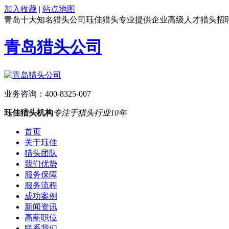
加入收藏
|
站点地图
青岛十大知名猎头公司珏佳猎头专业提供企业高级人才猎头招
青岛猎头公司
业务咨询：
400-8325-007
珏佳猎头机构
专注于猎头行业10年
首页
关于珏佳
猎头团队
我们优势
服务保障
服务流程
成功案例
新闻资讯
高薪职位
联系我们