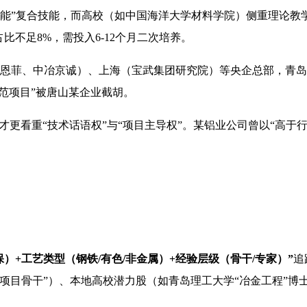
智能”复合技能，而高校（如中国海洋大学材料学院）侧重理论教学
比不足8%，需投入6-12个月二次培养。
恩菲、中冶京诚）、上海（宝武集团研究院）等央企总部，青岛作
示范项目”被唐山某企业截胡。
才更看重“技术话语权”与“项目主导权”。某铝业公司曾以“高于行
保）+工艺类型（钢铁/有色/非金属）+经验层级（骨干/专家）”
追
项目骨干”）、本地高校潜力股（如青岛理工大学“冶金工程”博