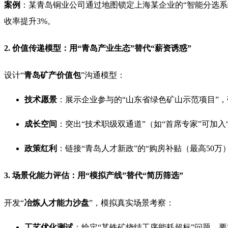
案例
：某青岛铜业公司通过地图锁定上海某企业的“智能分选系统
收率提升3%。
2. 价值传递模型：用“青岛产业生态”替代“薪资诱惑”
设计“
青岛矿产价值包
”沟通模型：
技术愿景
：展示企业参与的“山东省绿色矿山示范项目”，
成长空间
：突出“技术职级双通道”（如“首席专家”可加入
政策红利
：链接“青岛人才新政”的“购房补贴（最高50万
3. 场景化能力评估：用“模拟产线”替代“简历筛选”
开发“
冶炼人才能力沙盘
”，模拟真实场景考察：
工艺优化测试
：给定“某铁矿烧结工序能耗超标”问题，要