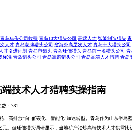
青岛猎头公司收费
青岛10大猎头公司
高端人才
智能制造猎头
青
次人才
青岛老牌猎头公司
省海外高层次人才
青岛十大猎头公司
人才引进计划
青岛市猎头
青岛珏佳猎头
青岛前十名猎头公司
青
费标准
青岛猎头公司
青岛靠谱猎头公司
青岛高端人才猎聘
青岛
高端技术人才猎聘实操指南
数：381
能耗、高排放”向“低碳化、智能化”加速转型。青岛作为山东半
00亿元。但珏佳猎头调研显示，当地矿产冶炼高端技术人才供需比达