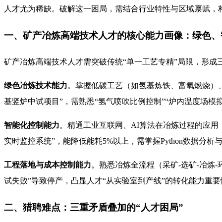
人才尤为稀缺。破解这一困局，需结合行业特性与区域禀赋，构
一、矿产冶炼高端技术人才的核心能力画像：绿色、
矿产冶炼高端技术人才需突破传统“单一工艺专精”局限，形成
绿色冶炼技术能力
。掌握低碳工艺（如氢基炼铁、富氧燃烧）、
基竖炉中试项目”，需熟悉“氢气喷吹比例控制”“炉内温度场模拟
智能化控制能力
。精通工业互联网、AI算法在冶炼过程的应用
实时监控系统”，能降低能耗5%以上，需掌握Python数据分析与
工程落地与成本控制能力
。熟悉冶炼全流程（采矿-选矿-冶炼
试失败”导致停产，凸显人才“从实验室到产线”的转化能力重要
二、猎聘难点：三重矛盾叠加的“人才困局”