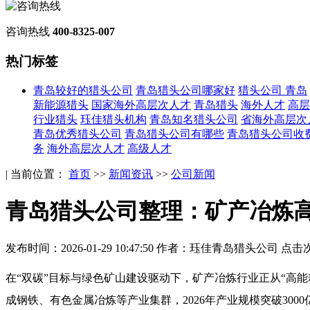
咨询热线
400-8325-007
热门标签
青岛较好的猎头公司
青岛猎头公司哪家好
猎头公司 青岛
新能源猎头
国家海外高层次人才
青岛猎头
海外人才
高层
行业猎头
珏佳猎头机构
青岛知名猎头公司
省海外高层次
青岛优秀猎头公司
青岛猎头公司有哪些
青岛猎头公司收
务
海外高层次人才
高级人才
| 当前位置：
首页
>>
新闻资讯
>>
公司新闻
青岛猎头公司整理：矿产冶炼
发布时间：2026-01-29 10:47:50
作者：珏佳青岛猎头公司
点击次
在“双碳”目标与绿色矿山建设驱动下，矿产冶炼行业正从“高
成钢铁、有色金属冶炼等产业集群，2026年产业规模突破30