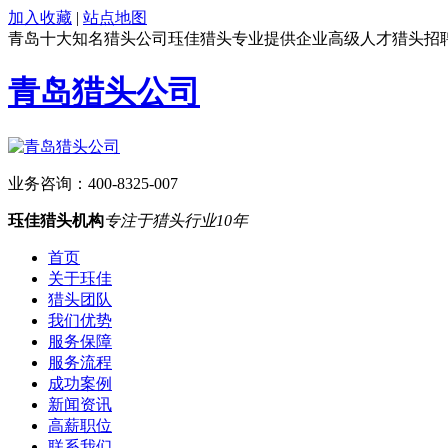
加入收藏
|
站点地图
青岛十大知名猎头公司珏佳猎头专业提供企业高级人才猎头招
青岛猎头公司
业务咨询：
400-8325-007
珏佳猎头机构
专注于猎头行业10年
首页
关于珏佳
猎头团队
我们优势
服务保障
服务流程
成功案例
新闻资讯
高薪职位
联系我们