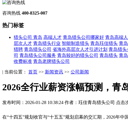
咨询热线
400-8325-007
热门标签
猎头公司 青岛
高端人才
青岛猎头公司哪家好
青岛高端人
层次人才
青岛猎头行业
智能制造猎头
青岛珏佳猎头
青岛
猎聘
青岛猎头公司
省海外高层次人才引进计划
青岛猎头
司
青岛猎头公司服务
青岛较好的猎头公司
青岛猎头
青岛
收费标准
青岛老牌猎头公司
| 当前位置：
首页
>>
新闻资讯
>>
公司新闻
2026全行业薪资涨幅预测，青
发布时间：2026-01-28 10:38:24
作者：珏佳青岛猎头公司
点击次
在“十四五”规划收官与“十五五”规划启幕的交汇期，2026