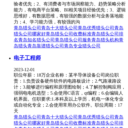
验者优先；2、有消费者与市场洞察能力、趋势策略分析
能力，有电商平台策略、BI相关项目经验优先；3、逻辑
思维好，有数据思维，有较强的数据分析与业务落地能
力；4、学习能力强，有较强的沟
青岛猎头公司
青岛十大猎头公司
青岛优秀猎头公司
青岛
猎头公司哪家好
青岛猎头公司收费标准
青岛猎头公司排
名
青岛知名猎头公司
青岛猎头公司服务
青岛猎头机构
青
岛猎头
青岛靠谱猎头公司
青岛专业猎头公司
电子工程师
2023-12-01
职位年薪：18万企业名称：某半导体设备公司岗位职
责：1.负责设备硬件软件的电路板设计；2.气路液路设
计；3.能够进行编程和原理图绘制；4.了解控制阀应用，
强弱电电机选型；5.会使用C语言，qt编程；6.会编辑人
机界面。任职要求:1.本科及以上学历，机电一体化专业
或自动化专业；2.会使用常用办公软件。职位周期：17
天
青岛猎头公司
青岛十大猎头公司
青岛优秀猎头公司
青岛
猎头公司哪家好
青岛猎头公司收费标准
青岛猎头公司排