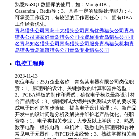
熟悉NoSQL数据库的使用，如：MongoDB，
Cassandra，Redis等；3、具备一定的故障处理能力；4、
可承受工作压力，有较强的工作责任心；5、拥有DBA
工作经验优先。
青岛猎头公司
青岛十大猎头公司
青岛优秀猎头公司
青岛
猎头公司哪家好
青岛猎头公司收费标准
青岛猎头公司排
名
青岛知名猎头公司
青岛猎头公司服务
青岛猎头机构
青
岛猎头
青岛靠谱猎头公司
青岛专业猎头公司
电控工程师
2023-11-13
职位年薪：25万企业名称：青岛某电器有限公司岗位职
责：1、原理图的设计、关键参数的计算和器件选型；
2、PCBA样板的制作和调试，确保电子模块最终设计符
合产品需求；3、编制测试大纲并按照测试大纲的要求完
成电子部件的初步验证，提高电子设计治理；4、新产品
开发中的设计问题分析及解决并维护老产品优化。任职
资格：1、电子类相关专业，大专及以上学历；2、熟悉
数字电路、模拟电路，单机片，熟悉电路原理图和各种
常见电子元器件，有PCB开发经验；3、熟练掌握相关画