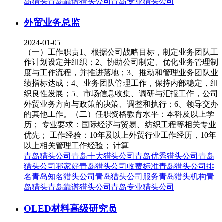
岛猎头
青岛靠谱猎头公司
青岛专业猎头公司
外贸业务总监
2024-01-05
（一）工作职责1、根据公司战略目标，制定业务团队工
作计划设定并组织；2、协助公司制定、优化业务管理制
度与工作流程，并推进落地；3、推动和管理业务团队业
绩指标达成；4、业务团队管理工作，保持内部稳定，组
织良性发展；5、市场信息收集、调研与汇报工作，公司
外贸业务方向与政策的决策、调整和执行；6、领导交办
的其他工作。（二）任职资格教育水平：本科及以上学
历； 专业要求：国际经济与贸易、纺织工程等相关专业
优先； 工作经验：10年及以上外贸行业工作经历，10年
以上相关管理工作经验； 计算
青岛猎头公司
青岛十大猎头公司
青岛优秀猎头公司
青岛
猎头公司哪家好
青岛猎头公司收费标准
青岛猎头公司排
名
青岛知名猎头公司
青岛猎头公司服务
青岛猎头机构
青
岛猎头
青岛靠谱猎头公司
青岛专业猎头公司
OLED材料高级研究员