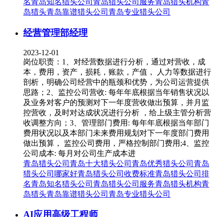
名
青岛知名猎头公司
青岛猎头公司服务
青岛猎头机构
青
岛猎头
青岛靠谱猎头公司
青岛专业猎头公司
经营管理部经理
2023-12-01
岗位职责：1、对经营数据进行分析，通过对营收，成
本，费用，资产，损耗，账款，产值， 人力等数据进行
剖析，明确公司经营中的瓶颈和优势，为公司运营提供
思路；2、监控公司营收: 每年年底根据当年销售状况以
及业务对客户的预测对下一年度营收做出预算，并月监
控营收，及时对达成状况进行分析 ，给上级主管分析营
收调整方向；3、管理部门费用: 每年年底根据当年部门
费用状况以及本部门未来费用规划对下一年度部门费用
做出预算， 监控公司费用，严格控制部门费用;4、监控
公司成本: 每月对公司生产成本进
青岛猎头公司
青岛十大猎头公司
青岛优秀猎头公司
青岛
猎头公司哪家好
青岛猎头公司收费标准
青岛猎头公司排
名
青岛知名猎头公司
青岛猎头公司服务
青岛猎头机构
青
岛猎头
青岛靠谱猎头公司
青岛专业猎头公司
AI应用高级工程师