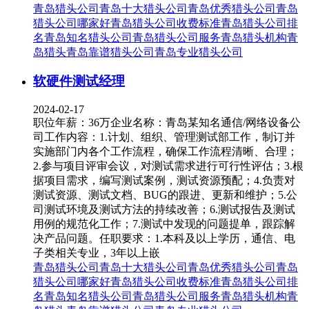
青岛猎头公司
青岛十大猎头公司
青岛优秀猎头公司
青岛
猎头公司哪家好
青岛猎头公司收费标准
青岛猎头公司排
名
青岛知名猎头公司
青岛猎头公司服务
青岛猎头机构
青
岛猎头
青岛靠谱猎头公司
青岛专业猎头公司
软硬件测试经理
2024-02-17
职位年薪：36万企业名称：青岛某知名通信/网络设备公
司工作内容：1.计划、组织、管理测试部工作，制订并
实施部门内各个工作流程，确保工作流程清晰、合理；
2.参与项目评审会议，对测试需求进行可行性评估；3.根
据项目需求，编写测试案例，测试资源预配；4.负责对
测试资源、测试文档、BUG的跟进、更新和维护；5.公
司测试环境及测试方法的持续改善；6.测试报告及测试
用例的规范化工作；7.测试中发现的问题提单，跟踪解
决产品问题。任职要求：1.本科及以上学历，通信、电
子类相关专业，3年以上嵌
青岛猎头公司
青岛十大猎头公司
青岛优秀猎头公司
青岛
猎头公司哪家好
青岛猎头公司收费标准
青岛猎头公司排
名
青岛知名猎头公司
青岛猎头公司服务
青岛猎头机构
青