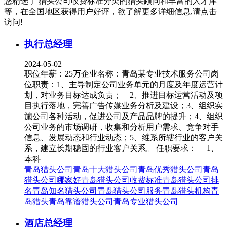
您精选了
猎头公司收费标准
分类的猎头顾问和丰富的人才库
等，在全国地区获得用户好评，欲了解更多详细信息,请点击
访问!
执行总经理
2024-05-02
职位年薪：25万企业名称：青岛某专业技术服务公司岗
位职责：1、主导制定公司业务单元的月度及年度运营计
划，对业务目标达成负责； 2、推进目标运营活动及项
目执行落地，完善广告传媒业务分析及建设；3、组织实
施公司各种活动，促进公司及产品品牌的提升；4、组织
公司业务的市场调研，收集和分析用户需求、竞争对手
信息、发展动态和行业动态；5、维系所辖行业的客户关
系，建立长期稳固的行业客户关系。 任职要求： 1、
本科
青岛猎头公司
青岛十大猎头公司
青岛优秀猎头公司
青岛
猎头公司哪家好
青岛猎头公司收费标准
青岛猎头公司排
名
青岛知名猎头公司
青岛猎头公司服务
青岛猎头机构
青
岛猎头
青岛靠谱猎头公司
青岛专业猎头公司
酒店总经理