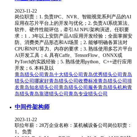
2023-11-22
岗位职责：1. 负责IPC、NVR、智能视觉系列产品的AI
应用在芯片平台上的开发与优化；2. 负责AI系统算法、
软件、硬件性能评估，牵引AI NPU架构演进。任职要
求：1．3年以上安防产品AI应用开发经验；全面掌握安
防、消费类产品形态和AI场景；2. 能够明确各算法对
CPU和NPU算力、内存的要求；3. 熟练使用多芯片平台
AI开发工具；4. 具有Caffe、TensorFlow、ONNX或
PyTorch的实践经验；5. 熟练使用python、C++进行应用
开发；6. 本科及以
青岛猎头公司
青岛十大猎头公司
青岛优秀猎头公司
青岛
猎头公司哪家好
青岛猎头公司收费标准
青岛猎头公司排
名
青岛知名猎头公司
青岛猎头公司服务
青岛猎头机构
青
岛猎头
青岛靠谱猎头公司
青岛专业猎头公司
中间件架构师
2023-11-22
职位年薪：28万企业名称：某机械设备公司岗位职责：
1、负责