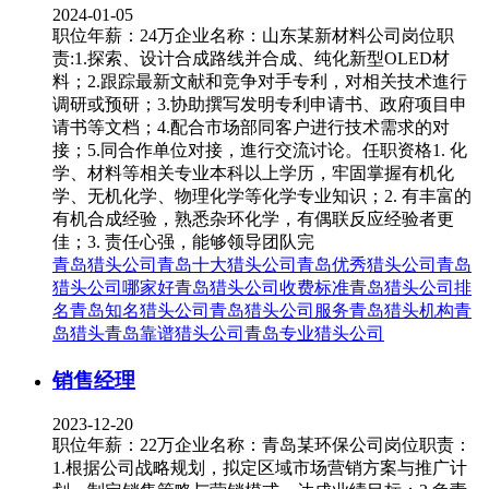
2024-01-05
职位年薪：24万企业名称：山东某新材料公司岗位职
责:1.探索、设计合成路线并合成、纯化新型OLED材
料；2.跟踪最新文献和竞争对手专利，对相关技术進行
调研或预研；3.协助撰写发明专利申请书、政府项目申
请书等文档；4.配合市场部同客户进行技术需求的对
接；5.同合作单位对接，進行交流讨论。任职资格1. 化
学、材料等相关专业本科以上学历，牢固掌握有机化
学、无机化学、物理化学等化学专业知识；2. 有丰富的
有机合成经验，熟悉杂环化学，有偶联反应经验者更
佳；3. 责任心强，能够领导团队完
青岛猎头公司
青岛十大猎头公司
青岛优秀猎头公司
青岛
猎头公司哪家好
青岛猎头公司收费标准
青岛猎头公司排
名
青岛知名猎头公司
青岛猎头公司服务
青岛猎头机构
青
岛猎头
青岛靠谱猎头公司
青岛专业猎头公司
销售经理
2023-12-20
职位年薪：22万企业名称：青岛某环保公司岗位职责：
1.根据公司战略规划，拟定区域市场营销方案与推广计