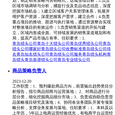
划，制定销售策略与营销模式，达成业绩目标；2.负责
区域市场调研与分析，捕捉行业及竞品动态信息，深度
挖掘市场机会；3.建立区域客户关系管理体系，拓展并
维护客户资源，深度把握客户需求，建立合作；4.负责
重点项目的推动、跟进与执行落地，通过资源整合实现
对整体项目的有效运作；5.负责销售渠道的开拓与建
立，区域内形成全面、可持续发展的销售渠道规划和布
局，提高产品市场占有率。任职要求：1.
青岛猎头公司
青岛十大猎头公司
青岛优秀猎头公司
青岛
猎头公司哪家好
青岛猎头公司收费标准
青岛猎头公司排
名
青岛知名猎头公司
青岛猎头公司服务
青岛猎头机构
青
岛猎头
青岛靠谱猎头公司
青岛专业猎头公司
商品策略负责人
2023-12-20
工作职责：1、预判爆款商品方向，前置输出趋势类目分
析报告，指引商品招商与运营落地； 2、对商品进行分
层分类，细化挖掘商品细分市场；3、负责或协助负责货
品策略项目研究及落地；4、协同各业务团队开展专项策
略分析，支撑业务发展与落地。任职要求：1、本科及以
上学历，5年以上电商运营经验优先，有电商平台运营经