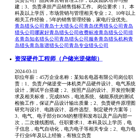
负责公司产品具体营销管理工作，以及团队培养与搭
建；3、负责承担产品销售指标工作。 岗位要求：1、本
科及以上学历，市场营销与管理相关专业；2、10年以上
相关工作经验，5年的销售管理经验，家电行业优先。
青岛猎头公司
青岛十大猎头公司
青岛优秀猎头公司
青岛
猎头公司哪家好
青岛猎头公司收费标准
青岛猎头公司排
名
青岛知名猎头公司
青岛猎头公司服务
青岛猎头机构
青
岛猎头
青岛靠谱猎头公司
青岛专业猎头公司
资深硬件工程师（户储光逆储能）
2024-03-11
职位年薪：45万企业名称：某知名电器有限公司岗位职
责：1、负责户储逆变一体机类产品硬件设计、电气系统
设计，测试平台搭建；2、按照产品的设计、开发控制要
求及相关标准，完成BMS，电池系统、储能系统的测试
检验工作，保证产品设计输出质量；2、负责硬件原理图
研究与设计、电路设计、器件选型、制定硬件方案等；
3、电气、电子部分BOM的整理和发布以及产品内部一
次，二次接线图纸。任职要求:1、本科及以上学历，电
子信息，电气自动化，电力电子等相关专业；2、电力电
子行业6年及以上经验，有独立负责