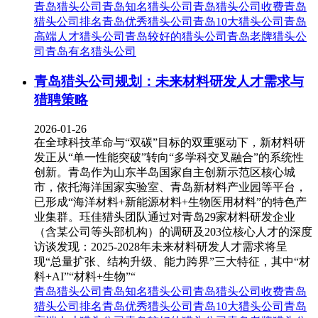
青岛猎头公司
青岛知名猎头公司
青岛猎头公司收费
青岛
猎头公司排名
青岛优秀猎头公司
青岛10大猎头公司
青岛
高端人才猎头公司
青岛较好的猎头公司
青岛老牌猎头公
司
青岛有名猎头公司
青岛猎头公司规划：未来材料研发人才需求与
猎聘策略
2026-01-26
在全球科技革命与“双碳”目标的双重驱动下，新材料研
发正从“单一性能突破”转向“多学科交叉融合”的系统性
创新。青岛作为山东半岛国家自主创新示范区核心城
市，依托海洋国家实验室、青岛新材料产业园等平台，
已形成“海洋材料+新能源材料+生物医用材料”的特色产
业集群。珏佳猎头团队通过对青岛29家材料研发企业
（含某公司等头部机构）的调研及203位核心人才的深度
访谈发现：2025-2028年未来材料研发人才需求将呈
现“总量扩张、结构升级、能力跨界”三大特征，其中“材
料+AI”“材料+生物”“
青岛猎头公司
青岛知名猎头公司
青岛猎头公司收费
青岛
猎头公司排名
青岛优秀猎头公司
青岛10大猎头公司
青岛