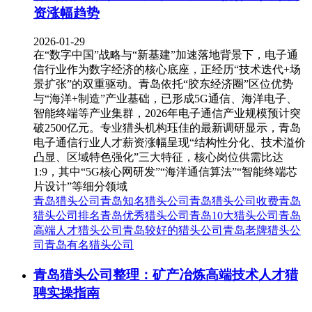
资涨幅趋势
2026-01-29
在“数字中国”战略与“新基建”加速落地背景下，电子通
信行业作为数字经济的核心底座，正经历“技术迭代+场
景扩张”的双重驱动。青岛依托“胶东经济圈”区位优势
与“海洋+制造”产业基础，已形成5G通信、海洋电子、
智能终端等产业集群，2026年电子通信产业规模预计突
破2500亿元。专业猎头机构珏佳的最新调研显示，青岛
电子通信行业人才薪资涨幅呈现“结构性分化、技术溢价
凸显、区域特色强化”三大特征，核心岗位供需比达
1:9，其中“5G核心网研发”“海洋通信算法”“智能终端芯
片设计”等细分领域
青岛猎头公司
青岛知名猎头公司
青岛猎头公司收费
青岛
猎头公司排名
青岛优秀猎头公司
青岛10大猎头公司
青岛
高端人才猎头公司
青岛较好的猎头公司
青岛老牌猎头公
司
青岛有名猎头公司
青岛猎头公司整理：矿产冶炼高端技术人才猎
聘实操指南