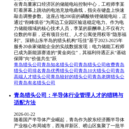
在青岛董家口经济区的储能电站控制中心，工程师李某
盯着屏幕上跳动的电池充放电曲线，指尖在键盘上快速
敲击调整参数。这座占地200亩的磷酸铁锂储能电站，正
通过“削峰填谷”为周边工业园区输送稳定电力。作为电
力储能领域的核心技术人员，李某的薪酬单上不仅有六
位数的年薪，还有项目分红、人才公寓使用权等“隐形福
利”。深耕山东半岛的猎头机构“珏佳”基于2023-2025年
服务20余家储能企业的实战数据发现：电力储能工程师
已成为新能源赛道的“黄金岗位”，其福利待遇正从“基础
保障”向“价值共生”跃
青岛猎头公司
青岛知名猎头公司
青岛猎头公司收费
青岛
猎头公司排名
青岛优秀猎头公司
青岛10大猎头公司
青岛
高端人才猎头公司
青岛较好的猎头公司
青岛老牌猎头公
司
青岛有名猎头公司
青岛猎头公司：半导体行业管理人才的猎聘与
适配方法
2026-01-22
随着国产半导体产业崛起，青岛作为胶东经济圈半导体
产业核心布局城市，西海岸新区、崂山区集聚了一批半