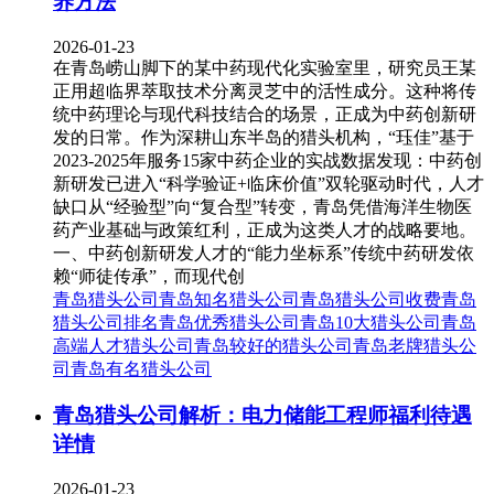
养方法
2026-01-23
在青岛崂山脚下的某中药现代化实验室里，研究员王某
正用超临界萃取技术分离灵芝中的活性成分。这种将传
统中药理论与现代科技结合的场景，正成为中药创新研
发的日常。作为深耕山东半岛的猎头机构，“珏佳”基于
2023-2025年服务15家中药企业的实战数据发现：中药创
新研发已进入“科学验证+临床价值”双轮驱动时代，人才
缺口从“经验型”向“复合型”转变，青岛凭借海洋生物医
药产业基础与政策红利，正成为这类人才的战略要地。
一、中药创新研发人才的“能力坐标系”传统中药研发依
赖“师徒传承”，而现代创
青岛猎头公司
青岛知名猎头公司
青岛猎头公司收费
青岛
猎头公司排名
青岛优秀猎头公司
青岛10大猎头公司
青岛
高端人才猎头公司
青岛较好的猎头公司
青岛老牌猎头公
司
青岛有名猎头公司
青岛猎头公司解析：电力储能工程师福利待遇
详情
2026-01-23