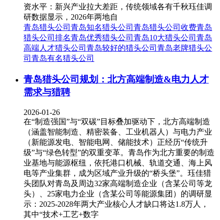
资水平：新兴产业拉大差距，传统领域各有千秋珏佳调
研数据显示，2026年两地自
青岛猎头公司
青岛知名猎头公司
青岛猎头公司收费
青岛
猎头公司排名
青岛优秀猎头公司
青岛10大猎头公司
青岛
高端人才猎头公司
青岛较好的猎头公司
青岛老牌猎头公
司
青岛有名猎头公司
青岛猎头公司规划：北方高端制造&电力人才
需求与猎聘
2026-01-26
在“制造强国”与“双碳”目标叠加驱动下，北方高端制造
（涵盖智能制造、精密装备、工业机器人）与电力产业
（新能源发电、智能电网、储能技术）正经历“传统升
级”与“绿色转型”的双重变革。青岛作为北方重要的制造
业基地与能源枢纽，依托港口机械、轨道交通、海上风
电等产业集群，成为区域产业升级的“桥头堡”。珏佳猎
头团队对青岛及周边32家高端制造企业（含某公司等龙
头）、25家电力企业（含某公司等能源集团）的调研显
示：2025-2028年两大产业核心人才缺口将达1.8万人，
其中“技术+工艺+数字