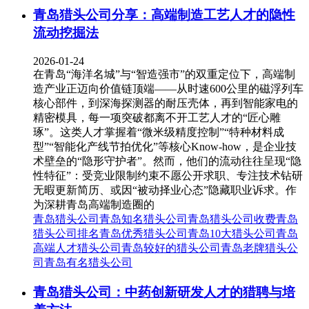
青岛猎头公司分享：高端制造工艺人才的隐性
流动挖掘法
2026-01-24
在青岛“海洋名城”与“智造强市”的双重定位下，高端制
造产业正迈向价值链顶端——从时速600公里的磁浮列车
核心部件，到深海探测器的耐压壳体，再到智能家电的
精密模具，每一项突破都离不开工艺人才的“匠心雕
琢”。这类人才掌握着“微米级精度控制”“特种材料成
型”“智能化产线节拍优化”等核心Know-how，是企业技
术壁垒的“隐形守护者”。然而，他们的流动往往呈现“隐
性特征”：受竞业限制约束不愿公开求职、专注技术钻研
无暇更新简历、或因“被动择业心态”隐藏职业诉求。作
为深耕青岛高端制造圈的
青岛猎头公司
青岛知名猎头公司
青岛猎头公司收费
青岛
猎头公司排名
青岛优秀猎头公司
青岛10大猎头公司
青岛
高端人才猎头公司
青岛较好的猎头公司
青岛老牌猎头公
司
青岛有名猎头公司
青岛猎头公司：中药创新研发人才的猎聘与培