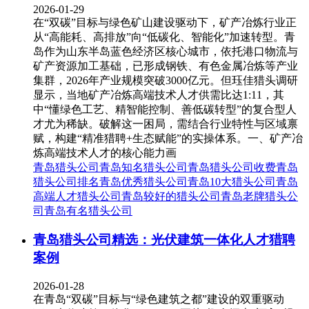
2026-01-29
在“双碳”目标与绿色矿山建设驱动下，矿产冶炼行业正
从“高能耗、高排放”向“低碳化、智能化”加速转型。青
岛作为山东半岛蓝色经济区核心城市，依托港口物流与
矿产资源加工基础，已形成钢铁、有色金属冶炼等产业
集群，2026年产业规模突破3000亿元。但珏佳猎头调研
显示，当地矿产冶炼高端技术人才供需比达1:11，其
中“懂绿色工艺、精智能控制、善低碳转型”的复合型人
才尤为稀缺。破解这一困局，需结合行业特性与区域禀
赋，构建“精准猎聘+生态赋能”的实操体系。一、矿产冶
炼高端技术人才的核心能力画
青岛猎头公司
青岛知名猎头公司
青岛猎头公司收费
青岛
猎头公司排名
青岛优秀猎头公司
青岛10大猎头公司
青岛
高端人才猎头公司
青岛较好的猎头公司
青岛老牌猎头公
司
青岛有名猎头公司
青岛猎头公司精选：光伏建筑一体化人才猎聘
案例
2026-01-28
在青岛“双碳”目标与“绿色建筑之都”建设的双重驱动