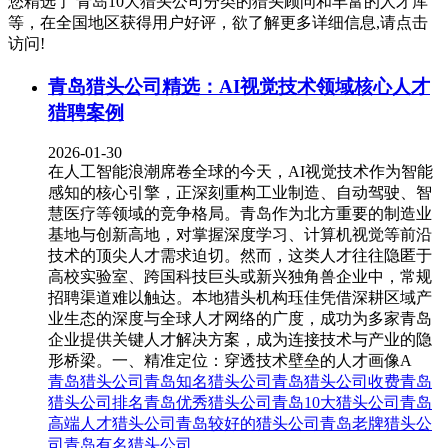
您精选了
青岛10大猎头公司
分类的猎头顾问和丰富的人才库
等，在全国地区获得用户好评，欲了解更多详细信息,请点击
访问!
青岛猎头公司精选：AI视觉技术领域核心人才
猎聘案例
2026-01-30
在人工智能浪潮席卷全球的今天，AI视觉技术作为智能
感知的核心引擎，正深刻重构工业制造、自动驾驶、智
慧医疗等领域的竞争格局。青岛作为北方重要的制造业
基地与创新高地，对掌握深度学习、计算机视觉等前沿
技术的顶尖人才需求迫切。然而，这类人才往往隐匿于
高校实验室、跨国科技巨头或新兴独角兽企业中，常规
招聘渠道难以触达。本地猎头机构珏佳凭借深耕区域产
业生态的深度与全球人才网络的广度，成功为多家青岛
企业提供关键人才解决方案，成为连接技术与产业的隐
形桥梁。一、精准定位：穿透技术壁垒的人才画像A
青岛猎头公司
青岛知名猎头公司
青岛猎头公司收费
青岛
猎头公司排名
青岛优秀猎头公司
青岛10大猎头公司
青岛
高端人才猎头公司
青岛较好的猎头公司
青岛老牌猎头公
司
青岛有名猎头公司