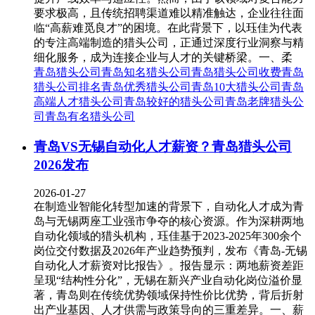
要求极高，且传统招聘渠道难以精准触达，企业往往面
临“高薪难觅良才”的困境。在此背景下，以珏佳为代表
的专注高端制造的猎头公司，正通过深度行业洞察与精
细化服务，成为连接企业与人才的关键桥梁。一、柔
青岛猎头公司
青岛知名猎头公司
青岛猎头公司收费
青岛
猎头公司排名
青岛优秀猎头公司
青岛10大猎头公司
青岛
高端人才猎头公司
青岛较好的猎头公司
青岛老牌猎头公
司
青岛有名猎头公司
青岛VS无锡自动化人才薪资？青岛猎头公司
2026发布
2026-01-27
在制造业智能化转型加速的背景下，自动化人才成为青
岛与无锡两座工业强市争夺的核心资源。作为深耕两地
自动化领域的猎头机构，珏佳基于2023-2025年300余个
岗位交付数据及2026年产业趋势预判，发布《青岛-无锡
自动化人才薪资对比报告》。报告显示：两地薪资差距
呈现“结构性分化”，无锡在新兴产业自动化岗位溢价显
著，青岛则在传统优势领域保持性价比优势，背后折射
出产业基因、人才供需与政策导向的三重差异。一、薪