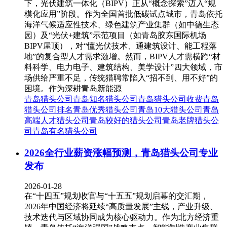
下，光伏建筑一体化（BIPV）正从“概念探索”迈入“规
模化应用”阶段。作为全国首批低碳试点城市，青岛依托
海洋气候适应性技术、绿色建筑产业集群（如中德生态
园）及“光伏+建筑”示范项目（如青岛胶东国际机场
BIPV屋顶），对“懂光伏技术、通建筑设计、能工程落
地”的复合型人才需求激增。然而，BIPV人才需横跨“材
料科学、电力电子、建筑结构、美学设计”四大领域，市
场供给严重不足，传统猎聘常陷入“招不到、用不好”的
困境。作为深耕青岛新能源
青岛猎头公司
青岛知名猎头公司
青岛猎头公司收费
青岛
猎头公司排名
青岛优秀猎头公司
青岛10大猎头公司
青岛
高端人才猎头公司
青岛较好的猎头公司
青岛老牌猎头公
司
青岛有名猎头公司
2026全行业薪资涨幅预测，青岛猎头公司专业
发布
2026-01-28
在“十四五”规划收官与“十五五”规划启幕的交汇期，
2026年中国经济将延续“高质量发展”主线，产业升级、
技术迭代与区域协同成为核心驱动力。作为北方经济重