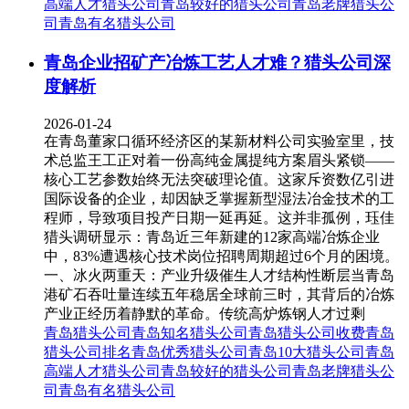
高端人才猎头公司
青岛较好的猎头公司
青岛老牌猎头公
司
青岛有名猎头公司
青岛企业招矿产冶炼工艺人才难？猎头公司深
度解析
2026-01-24
在青岛董家口循环经济区的某新材料公司实验室里，技
术总监王工正对着一份高纯金属提纯方案眉头紧锁——
核心工艺参数始终无法突破理论值。这家斥资数亿引进
国际设备的企业，却因缺乏掌握新型湿法冶金技术的工
程师，导致项目投产日期一延再延。这并非孤例，珏佳
猎头调研显示：青岛近三年新建的12家高端冶炼企业
中，83%遭遇核心技术岗位招聘周期超过6个月的困境。
一、冰火两重天：产业升级催生人才结构性断层当青岛
港矿石吞吐量连续五年稳居全球前三时，其背后的冶炼
产业正经历着静默的革命。传统高炉炼钢人才过剩
青岛猎头公司
青岛知名猎头公司
青岛猎头公司收费
青岛
猎头公司排名
青岛优秀猎头公司
青岛10大猎头公司
青岛
高端人才猎头公司
青岛较好的猎头公司
青岛老牌猎头公
司
青岛有名猎头公司