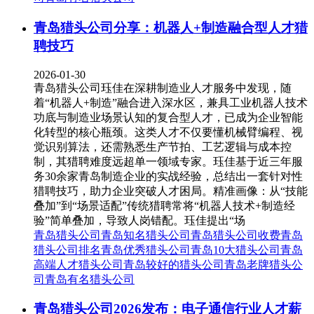
青岛猎头公司分享：机器人+制造融合型人才猎
聘技巧
2026-01-30
青岛猎头公司珏佳在深耕制造业人才服务中发现，随
着“机器人+制造”融合进入深水区，兼具工业机器人技术
功底与制造业场景认知的复合型人才，已成为企业智能
化转型的核心瓶颈。这类人才不仅要懂机械臂编程、视
觉识别算法，还需熟悉生产节拍、工艺逻辑与成本控
制，其猎聘难度远超单一领域专家。珏佳基于近三年服
务30余家青岛制造企业的实战经验，总结出一套针对性
猎聘技巧，助力企业突破人才困局。精准画像：从“技能
叠加”到“场景适配”传统猎聘常将“机器人技术+制造经
验”简单叠加，导致人岗错配。珏佳提出“场
青岛猎头公司
青岛知名猎头公司
青岛猎头公司收费
青岛
猎头公司排名
青岛优秀猎头公司
青岛10大猎头公司
青岛
高端人才猎头公司
青岛较好的猎头公司
青岛老牌猎头公
司
青岛有名猎头公司
青岛猎头公司2026发布：电子通信行业人才薪