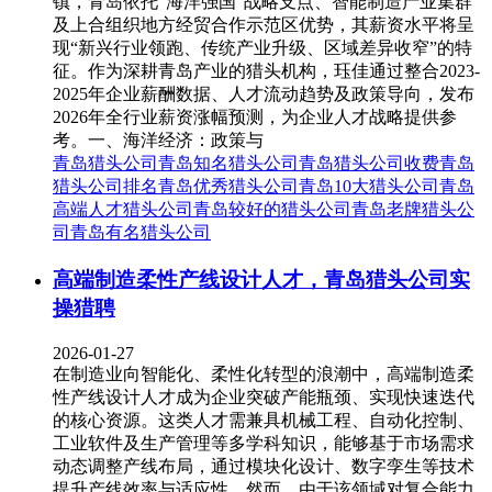
镇，青岛依托“海洋强国”战略支点、智能制造产业集群
及上合组织地方经贸合作示范区优势，其薪资水平将呈
现“新兴行业领跑、传统产业升级、区域差异收窄”的特
征。作为深耕青岛产业的猎头机构，珏佳通过整合2023-
2025年企业薪酬数据、人才流动趋势及政策导向，发布
2026年全行业薪资涨幅预测，为企业人才战略提供参
考。一、海洋经济：政策与
青岛猎头公司
青岛知名猎头公司
青岛猎头公司收费
青岛
猎头公司排名
青岛优秀猎头公司
青岛10大猎头公司
青岛
高端人才猎头公司
青岛较好的猎头公司
青岛老牌猎头公
司
青岛有名猎头公司
高端制造柔性产线设计人才，青岛猎头公司实
操猎聘
2026-01-27
在制造业向智能化、柔性化转型的浪潮中，高端制造柔
性产线设计人才成为企业突破产能瓶颈、实现快速迭代
的核心资源。这类人才需兼具机械工程、自动化控制、
工业软件及生产管理等多学科知识，能够基于市场需求
动态调整产线布局，通过模块化设计、数字孪生等技术
提升产线效率与适应性。然而，由于该领域对复合能力