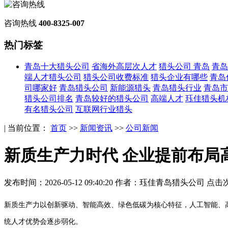
咨询热线
400-8325-007
热门标签
青岛十大猎头公司
省海外高层次人才
猎头公司 青岛
青岛
端人才猎头公司
猎头公司收费标准
猎头企业有哪些
青岛
司哪家好
青岛猎头公司
新能源猎头
青岛猎头行业
青岛市
猎头公司排名
青岛较好的猎头公司
高端人才
珏佳猎头机
有名猎头公司
互联网行业猎头
| 当前位置：
首页
>>
新闻资讯
>>
公司新闻
新质生产力时代 企业提前布局
发布时间：2026-05-12 09:40:20
作者：珏佳青岛猎头公司
点击次
新质生产力以创新驱动、智能高效、绿色低碳为核心特征，人工智能、
统人才优势会逐步弱化。