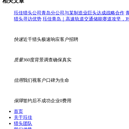
相关文章
珏佳猎头公司青岛分公司与某制造业巨头达成战略合作
猎头寻访优势
珏佳青岛｜高速轨道交通储能赛道攻坚，
快速
近千猎头极速响应客户招聘
质量
360度背景调查确保真实
信用
我们视客户口碑为生命
保障
签约后不成功企业0费用
首页
关于珏佳
猎头团队