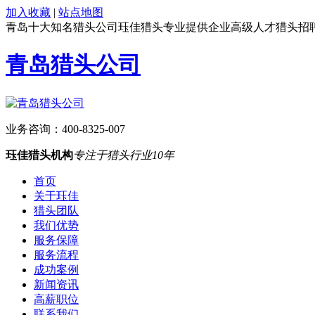
加入收藏
|
站点地图
青岛十大知名猎头公司珏佳猎头专业提供企业高级人才猎头招
青岛猎头公司
业务咨询：
400-8325-007
珏佳猎头机构
专注于猎头行业10年
首页
关于珏佳
猎头团队
我们优势
服务保障
服务流程
成功案例
新闻资讯
高薪职位
联系我们