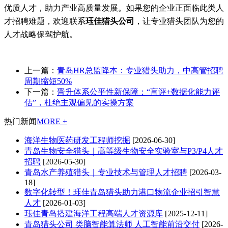
优质人才，助力产业高质量发展。如果您的企业正面临此类人
才招聘难题，欢迎联系
珏佳猎头公司
，让专业猎头团队为您的
人才战略保驾护航。
上一篇：
青岛HR总监降本：专业猎头助力，中高管招聘
周期缩短50%
下一篇：
晋升体系公平性新保障：“盲评+数据化能力评
估”，杜绝主观偏见的实操方案
热门新闻
MORE +
海洋生物医药研发工程师挖掘
[2026-06-30]
青岛生物安全猎头｜高等级生物安全实验室与P3/P4人才
招聘
[2026-05-30]
青岛水产养殖猎头｜专业技术与管理人才招聘
[2026-03-
18]
数字化转型！珏佳青岛猎头助力港口物流企业招引智慧
人才
[2026-01-03]
珏佳青岛搭建海洋工程高端人才资源库
[2025-12-11]
青岛猎头公司 类脑智能算法师 人工智能前沿交付
[2026-